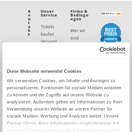
K
Unser
Firma &
O
Service
Bedingu
N
Ngen
T
A
Tickets
K
Wer wir
kaufen
T
sind
Versand
A
Datensch
Bestpreis-
d
utz
dr
Garantie
Impressu
es
Widerrufs
se
m
recht
Diese Webseite verwendet Cookies
V
AGB
ol
Wir verwenden Cookies, um Inhalte und Anzeigen zu
ta
personalisieren, Funktionen für soziale Medien anbieten
st
r.
zu können und die Zugriffe auf unsere Website zu
5,
analysieren. Außerdem geben wir Informationen zu Ihrer
1
Verwendung unserer Website an unsere Partner für
3
3
soziale Medien, Werbung und Analysen weiter. Unsere
5
Partner führen diese Informationen möglicherweise mit
5,
weiteren Daten zusammen, die Sie ihnen bereitgestellt
B