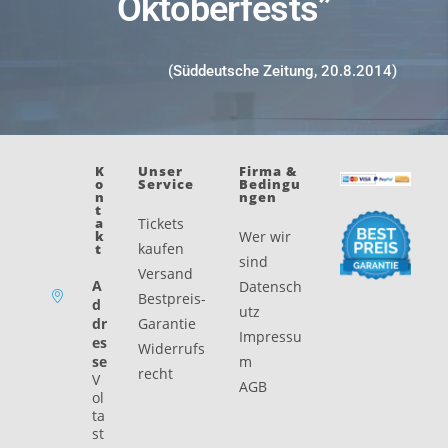
Oktoberfests”
(Süddeutsche Zeitung, 20.8.2014)
K
Unser
Firma &
O
Service
Bedingu
N
Ngen
T
A
Tickets
K
Wer wir
kaufen
T
sind
Versand
A
Datensch
Bestpreis-
d
utz
dr
Garantie
Impressu
es
Widerrufs
se
m
recht
V
AGB
ol
ta
st