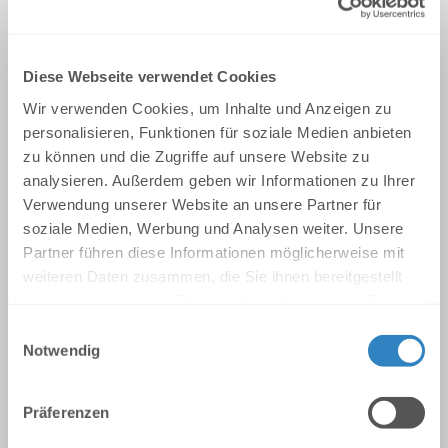
Konzerte und Künstler
Fragen Sie uns, wir helfen gerne!
Diese Webseite verwendet Cookies
Weltweit
Wir verwenden Cookies, um Inhalte und Anzeigen zu
Jetzt anfragen
personalisieren, Funktionen für soziale Medien anbieten
zu können und die Zugriffe auf unsere Website zu
analysieren. Außerdem geben wir Informationen zu Ihrer
Superbowl LXI
Verwendung unserer Website an unsere Partner für
soziale Medien, Werbung und Analysen weiter. Unsere
14 February 2027
Partner führen diese Informationen möglicherweise mit
Los Angeles, USA
weiteren Daten zusammen, die Sie ihnen bereitgestellt
haben oder die sie im Rahmen Ihrer Nutzung der Dienste
Jetzt anfragen
gesammelt haben.
E
Notwendig
i
Roland Gaross
n
24 Mai – 07 Juni 2026
w
Paris, Frankreich
Präferenzen
i